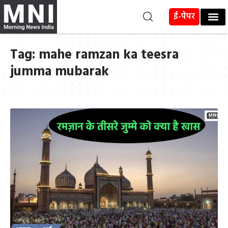
ई-पेपर
Tag:
mahe ramzan ka teesra
jumma mubarak