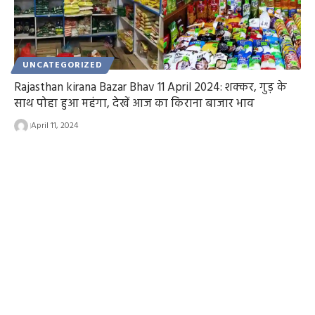
UNCATEGORIZED
Rajasthan kirana Bazar Bhav 11 April 2024: शक्कर, गुड़ के
साथ पोहा हुआ महंगा, देखें आज का किराना बाजार भाव
April 11, 2024