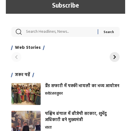
सट्टेबाजी में अरेस्ट हुए
रोज एक कच्चे लहसुन
मह
Xcuse Me एक्टर
की कली से मिलेगी
रे
साहिल खान
जबरदस्त शारीरिक
अर
Web Stories
शक्ति
On Apr 28, 2024
On Apr 27, 2024
On 
जरूर पढ़ें
ग्रैंड सफारी में पक्की भायली का भव्य आयोजन
मनोरंजन
वुमन
पश्चिम बंगाल में बीजेपी सरकार, शुभेंदु
अधिकारी बने मुख्यमंत्री
भारत