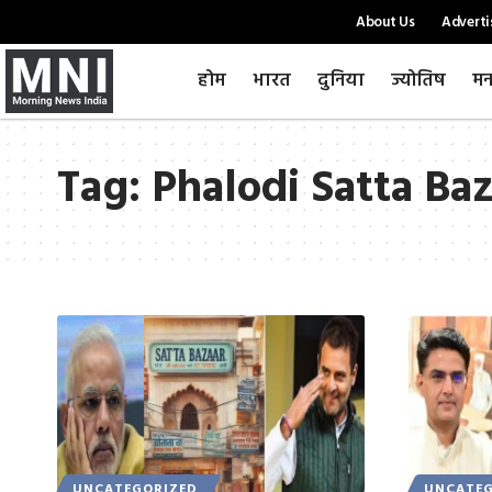
About Us
Adverti
होम
भारत
दुनिया
ज्योतिष
मन
Tag:
Phalodi Satta Baz
UNCATEGORIZED
UNCATEG