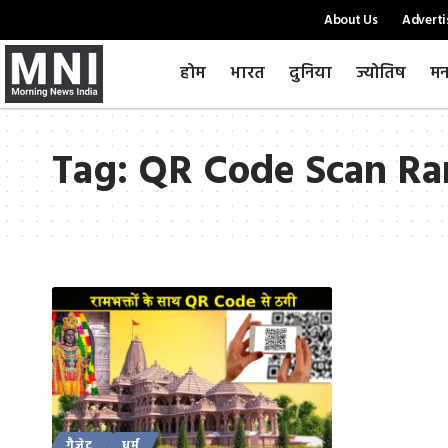
About Us
Adverti
होम
भारत
दुनिया
ज्योतिष
मन
Tag:
QR Code Scan R
गैजेट
धर्म