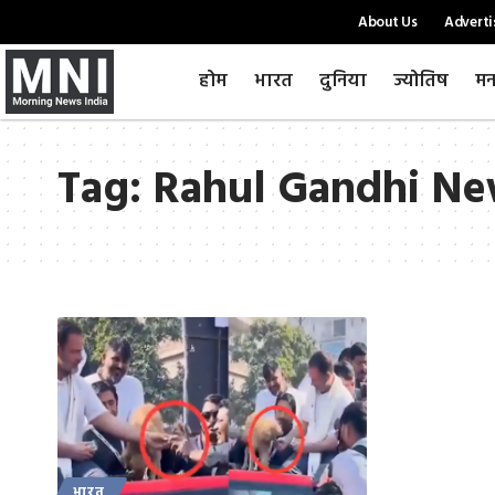
About Us
Adverti
होम
भारत
दुनिया
ज्योतिष
मन
Tag:
Rahul Gandhi Ne
भारत