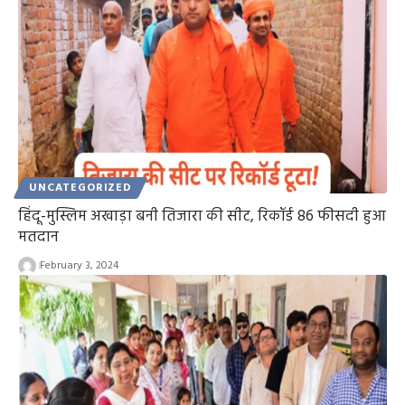
UNCATEGORIZED
हिंदू-मुस्लिम अखाड़ा बनी तिजारा की सीट, रिकॉर्ड 86 फीसदी हुआ
मतदान
February 3, 2024