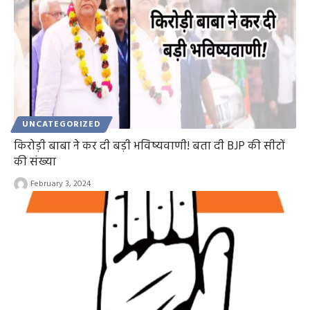
UNCATEGORIZED
किरोड़ी बाबा ने कर दी बड़ी भविष्यवाणी! बता दी BJP की सीटों
की संख्या
February 3, 2024