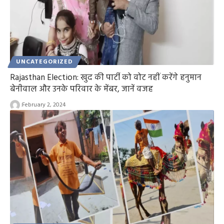
UNCATEGORIZED
Rajasthan Election: खुद की पार्टी को वोट नहीं करेंगे हनुमान
बेनीवाल और उनके परिवार के मेंबर, जानें वजह
February 2, 2024