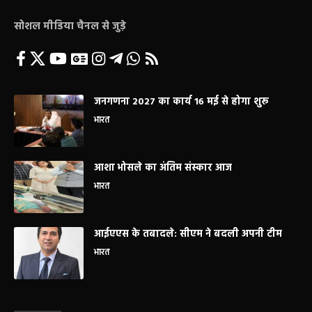
सोशल मीडिया चैनल से जुड़े
जनगणना 2027 का कार्य 16 मई से होगा शुरू
भारत
आशा भोसले का अंतिम संस्कार आज
भारत
आईएएस के तबादले: सीएम ने बदली अपनी टीम
भारत