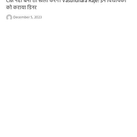
CM नहीं बनी तो खेला करेगी Vasundhara Raje! इन विधायकों
को कराया डिनर
December 5, 2023