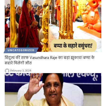
UNCATEGORIZED
हिंदुत्व की तरफ Vasundhara Raje का बढ़ा झुकाव! बप्पा के
सहारे मिलेगी जीत
February 3, 2024