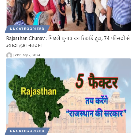
UNCATEGORIZED
Rajasthan Chunav : पिछले चुनाव का रिकॉर्ड टूटा, 74 फीसदी से
ज्यादा हुआ मतदान
February 2, 2024
UNCATEGORIZED