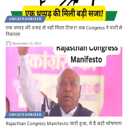
UNCATEGORIZED
एक थप्पड़ की वजह से नहीं मिला टिकट! अब Congress ने पार्टी से
निकाला
November 22, 2023
UNCATEGORIZED
Rajasthan Congress Manifesto जारी हुआ, ये है बड़ी घोषणाएं