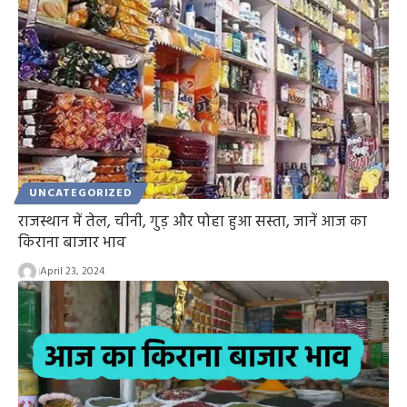
UNCATEGORIZED
राजस्थान में तेल, चीनी, गुड़ और पोहा हुआ सस्ता, जानें आज का
किराना बाजार भाव
April 23, 2024