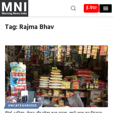
ई-पेपर
Tag:
Rajma Bhav
UNCATEGORIZED