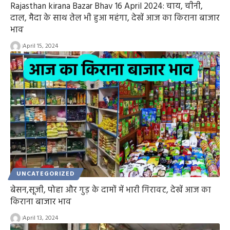
Rajasthan kirana Bazar Bhav 16 April 2024: चाय, चीनी,
दाल, मैदा के साथ तेल भी हुआ महंगा, देखें आज का किराना बाजार
भाव
April 15, 2024
UNCATEGORIZED
बेसन,सूजी, पोहा और गुड़ के दामों में भारी गिरावट, देखें आज का
किराना बाजार भाव
April 13, 2024