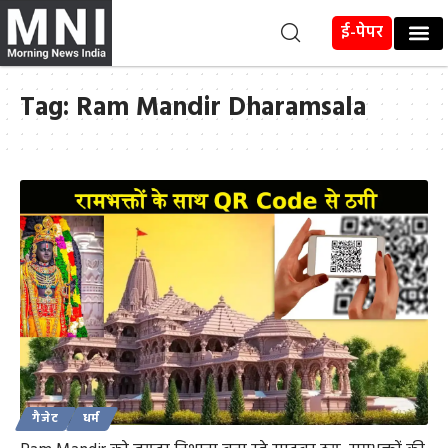
ई-पेपर
Tag:
Ram Mandir Dharamsala
गैजेट
धर्म