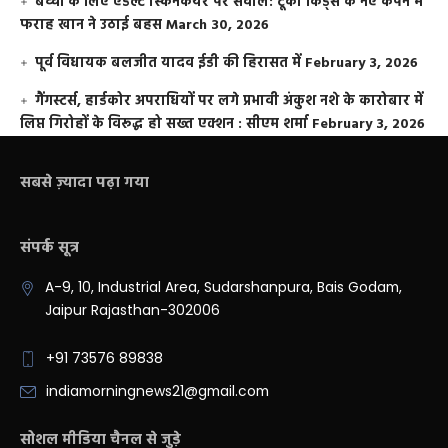
बच्चों के लिए एडल्ट स्किनकेयर पर सवाल: टूको किड्स के नए कैंपेन में
फराह खान ने उठाई बहस
March 30, 2026
पूर्व विधायक बलजीत यादव ईडी की हिरासत में
February 3, 2026
गैंगस्टर्स, हार्डकोर अपराधियों पर लगे प्रभावी अंकुश नशे के कारोबार में
लिप्त गिरोहों के विरूद्ध हो सख्त एक्शन : सीएम शर्मा
February 3, 2026
सबसे ज़्यादा पढ़ा गया
संपर्क सूत्र
A-9, 10, Industrial Area, Sudarshanpura, Bais Godam,
Jaipur Rajasthan-302006
+91 73576 89838
indiamorningnews21@gmail.com
सोशल मीडिया चैनल से जुड़े