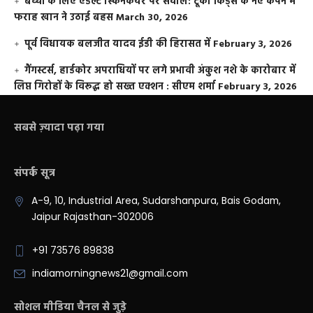
बच्चों के लिए एडल्ट स्किनकेयर पर सवाल: टूको किड्स के नए कैंपेन में
फराह खान ने उठाई बहस
March 30, 2026
पूर्व विधायक बलजीत यादव ईडी की हिरासत में
February 3, 2026
गैंगस्टर्स, हार्डकोर अपराधियों पर लगे प्रभावी अंकुश नशे के कारोबार में
लिप्त गिरोहों के विरूद्ध हो सख्त एक्शन : सीएम शर्मा
February 3, 2026
सबसे ज़्यादा पढ़ा गया
संपर्क सूत्र
A-9, 10, Industrial Area, Sudarshanpura, Bais Godam,
Jaipur Rajasthan-302006
+91 73576 89838
indiamorningnews21@gmail.com
सोशल मीडिया चैनल से जुड़े