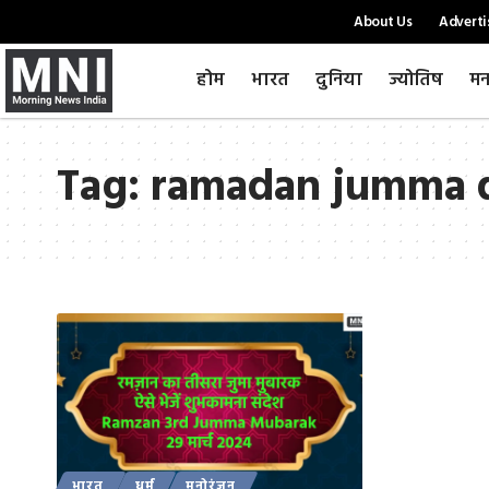
About Us
Adverti
होम
भारत
दुनिया
ज्योतिष
मन
Tag:
ramadan jumma q
भारत
धर्म
मनोरंजन