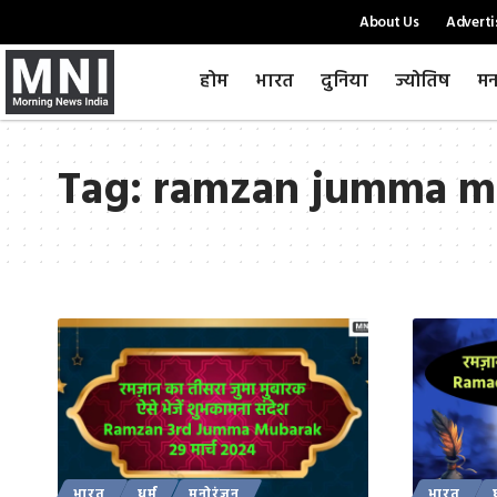
About Us
Adverti
होम
भारत
दुनिया
ज्योतिष
मन
Tag:
ramzan jumma m
भारत
धर्म
मनोरंजन
भारत