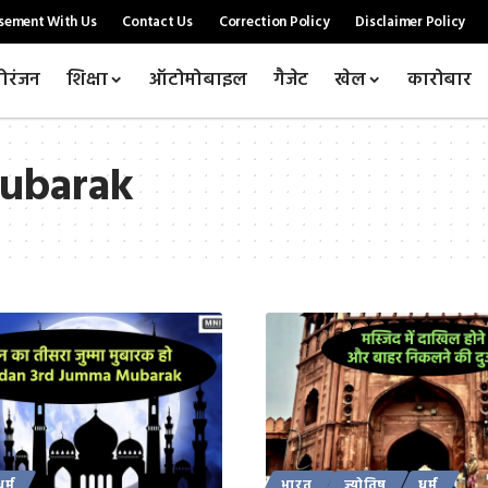
sement With Us
Contact Us
Correction Policy
Disclaimer Policy
ोरंजन
शिक्षा
ऑटोमोबाइल
गैजेट
खेल
कारोबार
ubarak
धर्म
भारत
ज्योतिष
धर्म