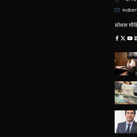
india
सोशल मीडिय