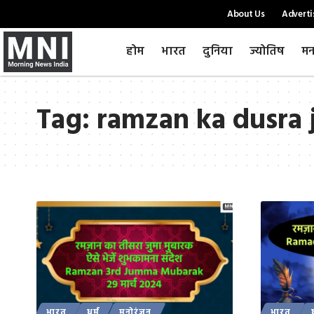
About Us
Adverti
होम
भारत
दुनिया
ज्योतिष
मन
Tag:
ramzan ka dusra
भारत
धर्म
मनोरंजन
भारत