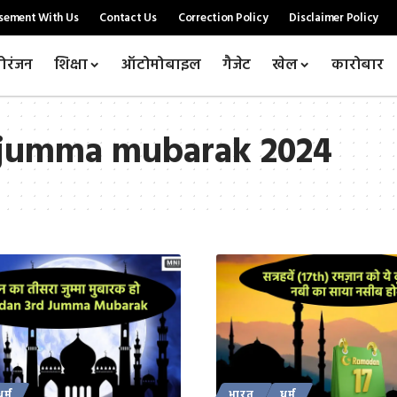
sement With Us
Contact Us
Correction Policy
Disclaimer Policy
ोरंजन
शिक्षा
ऑटोमोबाइल
गैजेट
खेल
कारोबार
 jumma mubarak 2024
धर्म
भारत
धर्म