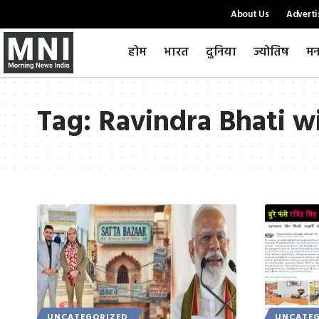
About Us
Adverti
होम
भारत
दुनिया
ज्योतिष
मन
Tag:
Ravindra Bhati w
UNCATEGORIZED
UNCATEG