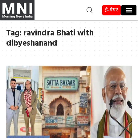
ई-पेपर
Tag:
ravindra Bhati with
dibyeshanand