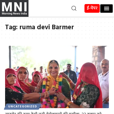
ई-पेपर
Tag:
ruma devi Barmer
UNCATEGORIZED