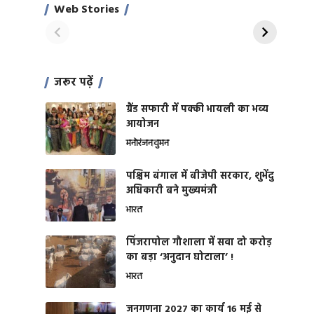
साहिल खान
जबरदस्त शारीरिक
Web Stories
On Apr 28, 2024
On Apr 27, 2024
शक्ति
जरूर पढ़ें
ग्रैंड सफारी में पक्की भायली का भव्य
आयोजन
मनोरंजन
वुमन
पश्चिम बंगाल में बीजेपी सरकार, शुभेंदु
अधिकारी बने मुख्यमंत्री
भारत
​पिंजरापोल गौशाला में सवा दो करोड़
का बड़ा ‘अनुदान घोटाला’ !
भारत
जनगणना 2027 का कार्य 16 मई से