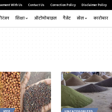
sement With Us
Contact Us
Correction Policy
Disclaimer Policy
ोरंजन
शिक्षा
ऑटोमोबाइल
गैजेट
खेल
कारोबार
भारत
UNCATEGORIZED