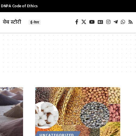
DNPA Code of Ethics
वेब स्टोरी
ई-पेपर
UNCATEGORIZED