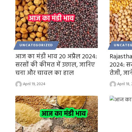
UNCATEGORIZED
UNCATEG
आज का मंडी भाव 20 अप्रैल 2024:
Rajasth
सरसों की कीमत में उछाल, जानिए
2024: सरस
चना और चावल का हाल
तेजी, जा
April 19, 2024
April 18,