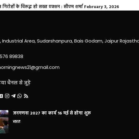
्त गिरोहों के विरूद्ध हो सख्त एक्शन : सीएम शर्मा
February 3, 2026
0, Industrial Area, Sudarshanpura, Bais Godam, Jaipur Rajast
3576 89838
morningnews21@gmail.com
ा चैनल से जुड़े
जनगणना 2027 का कार्य 16 मई से होगा शुरू
भारत