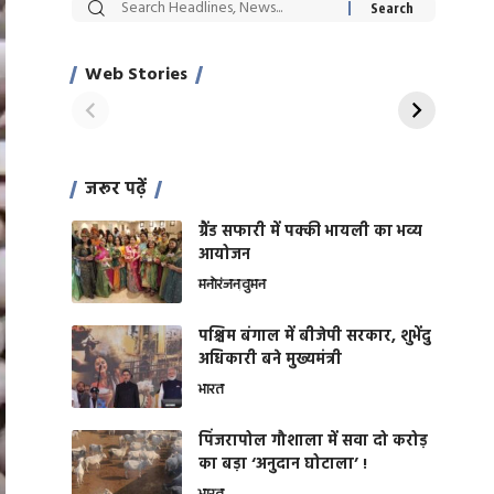
सट्टेबाजी में अरेस्ट हुए
रोज एक कच्चे लहसुन
Xcuse Me एक्टर
की कली से मिलेगी
साहिल खान
जबरदस्त शारीरिक
Web Stories
On Apr 28, 2024
On Apr 27, 2024
शक्ति
जरूर पढ़ें
ग्रैंड सफारी में पक्की भायली का भव्य
आयोजन
मनोरंजन
वुमन
पश्चिम बंगाल में बीजेपी सरकार, शुभेंदु
अधिकारी बने मुख्यमंत्री
भारत
​पिंजरापोल गौशाला में सवा दो करोड़
का बड़ा ‘अनुदान घोटाला’ !