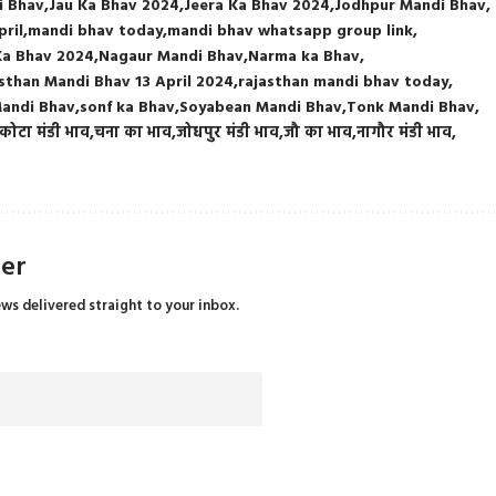
i Bhav
Jau Ka Bhav 2024
Jeera Ka Bhav 2024
Jodhpur Mandi Bhav
pril
mandi bhav today
mandi bhav whatsapp group link
a Bhav 2024
Nagaur Mandi Bhav
Narma ka Bhav
sthan Mandi Bhav 13 April 2024
rajasthan mandi bhav today
Mandi Bhav
sonf ka Bhav
Soyabean Mandi Bhav
Tonk Mandi Bhav
कोटा मंडी भाव
चना का भाव
जोधपुर मंडी भाव
जौ का भाव
नागौर मंडी भाव
ter
ews delivered straight to your inbox.