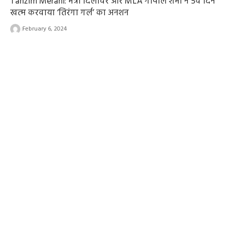
Tanzim Merani: मंत्री दिलावर और MLA गोपाल शर्मा ने 5वें दिन
खत्म करवाया ‘तिरंगा गर्ल’ का अनशन
February 6, 2024