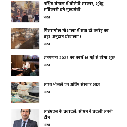
पश्चिम बंगाल में बीजेपी सरकार, शुभेंदु
अधिकारी बने मुख्यमंत्री
भारत
​पिंजरापोल गौशाला में सवा दो करोड़ का
बड़ा ‘अनुदान घोटाला’ !
भारत
जनगणना 2027 का कार्य 16 मई से होगा शुरू
भारत
आशा भोसले का अंतिम संस्कार आज
भारत
आईएएस के तबादले: सीएम ने बदली अपनी
टीम
भारत