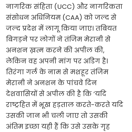
नागरिक संहिता (UCC) और नागरिकता
संसोधन अधिनियम (CAA) को जल्द से
जल्द प्रदेश में लागू किया जाए। तबियत
बिगड़ने पर लोगों ने तंजिम मेरानी से
अनशन ख़त्म करने की अपील की,
लेकिन वह अपनी मांग पर अडिग है।
तिरंगा गर्ल के नाम से मशहूर तंजिम
मेरानी ने अनशन के पांचवे दिन
देशवासियों से अपील की है कि ‘यदि
राष्ट्रहित में भूख हड़ताल करते-करते यदि
उसकी जान भी चली जाए तो उसकी
अंतिम इच्छा यही हैं कि उसे उसके गृह