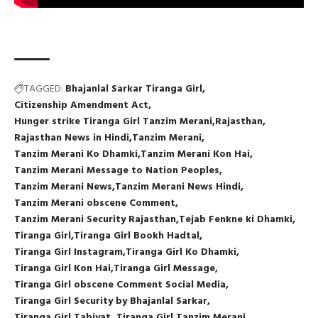
TAGGED:
Bhajanlal Sarkar Tiranga Girl
Citizenship Amendment Act
Hunger strike Tiranga Girl Tanzim Merani
Rajasthan
Rajasthan News in Hindi
Tanzim Merani
Tanzim Merani Ko Dhamki
Tanzim Merani Kon Hai
Tanzim Merani Message to Nation Peoples
Tanzim Merani News
Tanzim Merani News Hindi
Tanzim Merani obscene Comment
Tanzim Merani Security Rajasthan
Tejab Fenkne ki Dhamki
Tiranga Girl
Tiranga Girl Bookh Hadtal
Tiranga Girl Instagram
Tiranga Girl Ko Dhamki
Tiranga Girl Kon Hai
Tiranga Girl Message
Tiranga Girl obscene Comment Social Media
Tiranga Girl Security by Bhajanlal Sarkar
Tiranga Girl Tabiyat.
Tiranga Girl Tanzim Merani