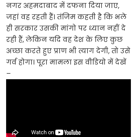
नगर अहमदाबाद में दफना दिया जाए,
जहां वह रहती हैं। तंजिम कहती है कि भले
ही सरकार उसकी मांगो पर ध्यान नहीं दे
रही हैं, लेकिन यदि वह देश के लिए कुछ
अच्छा करते हुए प्राण भी त्याग देगी, तो उसे
गर्व होगा। पूरा मामला इस वीडियो में देखें
–