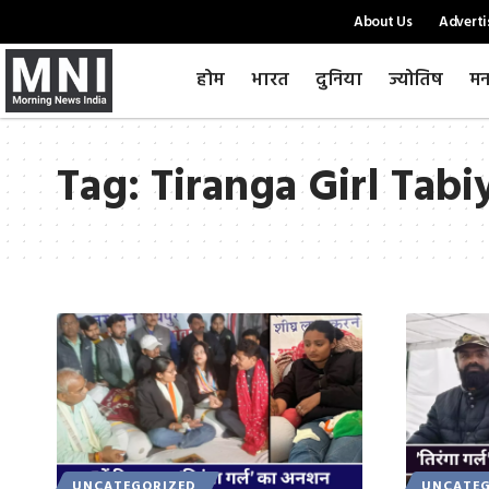
About Us
Adverti
होम
भारत
दुनिया
ज्योतिष
मन
Tag:
Tiranga Girl Tabi
UNCATEGORIZED
UNCATEG