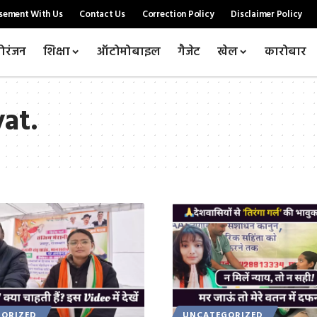
sement With Us
Contact Us
Correction Policy
Disclaimer Policy
ोरंजन
शिक्षा
ऑटोमोबाइल
गैजेट
खेल
कारोबार
yat.
ORIZED
UNCATEGORIZED