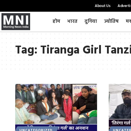
About Us
Adverti
होम
भारत
दुनिया
ज्योतिष
मन
Tag:
Tiranga Girl Tan
UNCATEGORIZED
UNCATEG