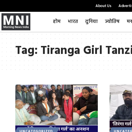
About Us
Adverti
होम
भारत
दुनिया
ज्योतिष
मन
Tag:
Tiranga Girl Tan
UNCATEGORIZED
UNCATEG