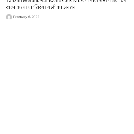
Tanzim Merani: मंत्री दिलावर और MLA गोपाल शर्मा ने 5वें दिन
खत्म करवाया ‘तिरंगा गर्ल’ का अनशन
February 6, 2024