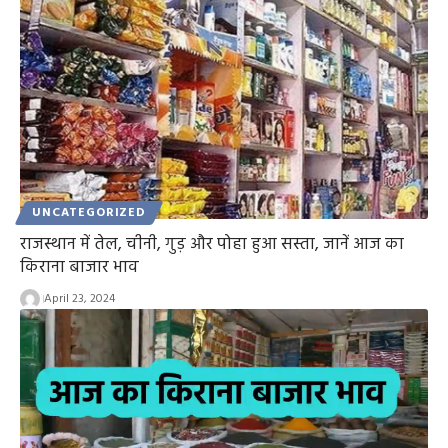
UNCATEGORIZED
राजस्थान में तेल, चीनी, गुड़ और पोहा हुआ सस्ता, जानें आज का
किराना बाजार भाव
April 23, 2024