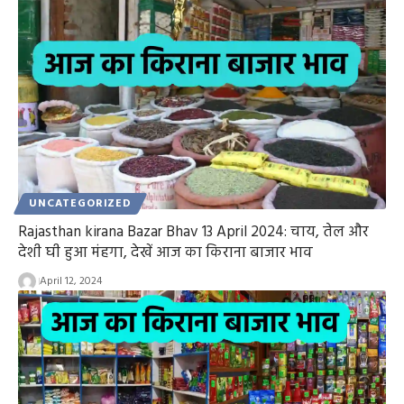
UNCATEGORIZED
Rajasthan kirana Bazar Bhav 13 April 2024: चाय, तेल और
देशी घी हुआ मंहगा, देखें आज का किराना बाजार भाव
April 12, 2024