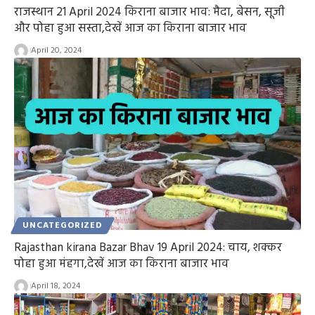
राजस्थान 21 April 2024 किराना बाजार भाव: मैदा, बेसन, सूजी
और पोहा हुआ सस्ता,देखें आज का किराना बाजार भाव
April 20, 2024
UNCATEGORIZED
Rajasthan kirana Bazar Bhav 19 April 2024: चाय, शक्कर
पोहा हुआ मंहगा,देखें आज का किराना बाजार भाव
April 18, 2024