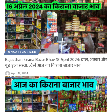
UNCATEGORIZED
Rajasthan kirana Bazar Bhav 18 April 2024: दाल, शक्कर और
गुड़ हुआ सस्ता, ,देखें आज का किराना बाजार भाव
April 17, 2024