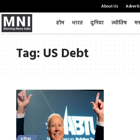
About Us
Adverti
होम
भारत
दुनिया
ज्योतिष
मन
Tag:
US Debt
दुनिया