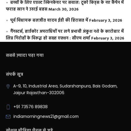
बच्चों के लिए एडल्ट स्किनकेयर पर सवाल: टूको किड्स के नए कैंपेन में
फराह खान ने उठाई बहस
March 30, 2026
पूर्व विधायक बलजीत यादव ईडी की हिरासत में
February 3, 2026
गैंगस्टर्स, हार्डकोर अपराधियों पर लगे प्रभावी अंकुश नशे के कारोबार में
लिप्त गिरोहों के विरूद्ध हो सख्त एक्शन : सीएम शर्मा
February 3, 2026
सबसे ज़्यादा पढ़ा गया
संपर्क सूत्र
A-9, 10, Industrial Area, Sudarshanpura, Bais Godam,
Jaipur Rajasthan-302006
+91 73576 89838
indiamorningnews21@gmail.com
सोशल मीडिया चैनल से जुड़े