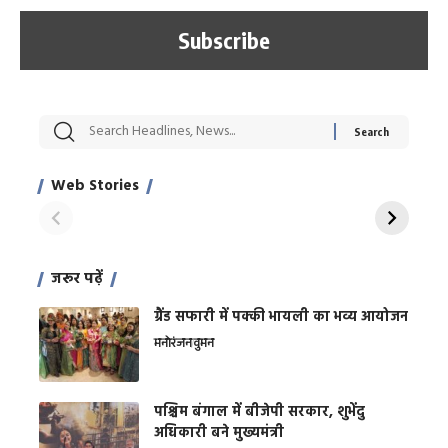
सट्टेबाजी में अरेस्ट हुए
रोज एक कच्चे लहसुन
मह
Xcuse Me एक्टर
की कली से मिलेगी
रे
साहिल खान
जबरदस्त शारीरिक
अर
Web Stories
शक्ति
On Apr 28, 2024
On Apr 27, 2024
On 
जरूर पढ़ें
ग्रैंड सफारी में पक्की भायली का भव्य आयोजन
मनोरंजन
वुमन
पश्चिम बंगाल में बीजेपी सरकार, शुभेंदु
अधिकारी बने मुख्यमंत्री