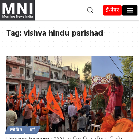
ई-पेपर
Tag:
vishva hindu parishad
ज्योतिष
धर्म