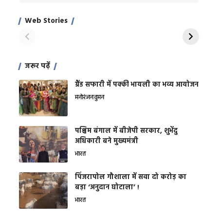
Xcuse Me एक्टर
की कली से मिलेगी
रे
साहिल खान
जबरदस्त शारीरिक
अर
Web Stories
शक्ति
On Apr 28, 2024
On Apr 27, 2024
On 
जरूर पढ़ें
ग्रैंड सफारी में पक्की भायली का भव्य आयोजन
मनोरंजन
वुमन
पश्चिम बंगाल में बीजेपी सरकार, शुभेंदु
अधिकारी बने मुख्यमंत्री
भारत
​पिंजरापोल गौशाला में सवा दो करोड़ का
बड़ा ‘अनुदान घोटाला’ !
भारत