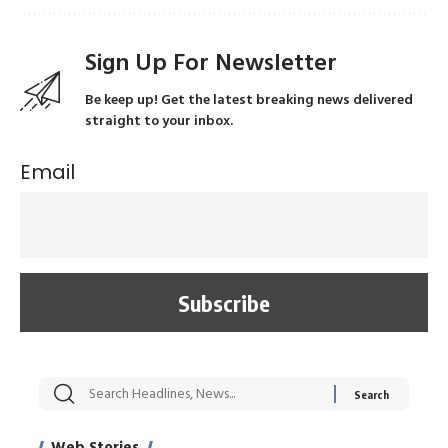
Sign Up For Newsletter
Be keep up! Get the latest breaking news delivered
straight to your inbox.
Email
सट्टेबाजी में अरेस्ट हुए
रोज एक कच्चे लहसुन
मह
Xcuse Me एक्टर
की कली से मिलेगी
रे
साहिल खान
जबरदस्त शारीरिक
अर