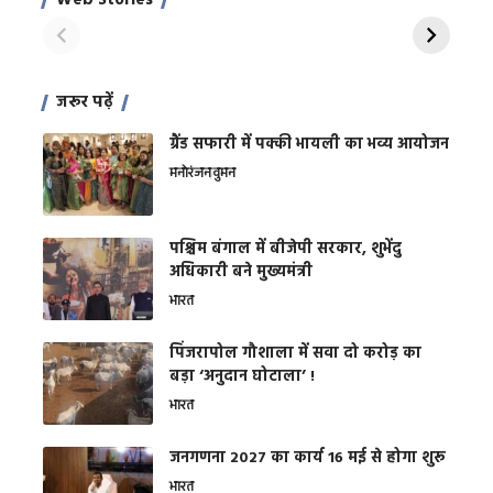
Web Stories
शक्ति
On Apr 28, 2024
On Apr 27, 2024
On 
जरूर पढ़ें
ग्रैंड सफारी में पक्की भायली का भव्य आयोजन
मनोरंजन
वुमन
पश्चिम बंगाल में बीजेपी सरकार, शुभेंदु
अधिकारी बने मुख्यमंत्री
भारत
​पिंजरापोल गौशाला में सवा दो करोड़ का
बड़ा ‘अनुदान घोटाला’ !
भारत
जनगणना 2027 का कार्य 16 मई से होगा शुरू
भारत