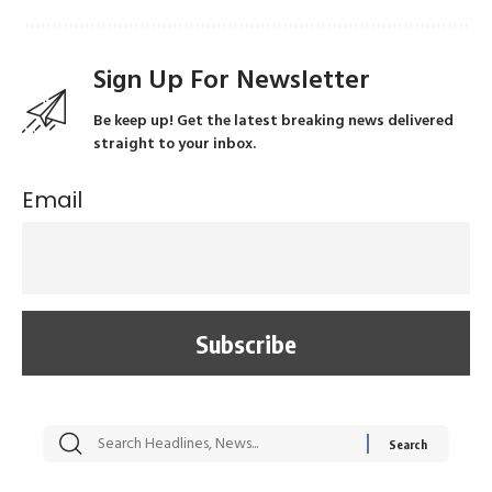
Sign Up For Newsletter
Be keep up! Get the latest breaking news delivered
straight to your inbox.
Email
सट्टेबाजी में अरेस्ट हुए
रोज एक कच्चे लहसुन
मह
Xcuse Me एक्टर
की कली से मिलेगी
रे