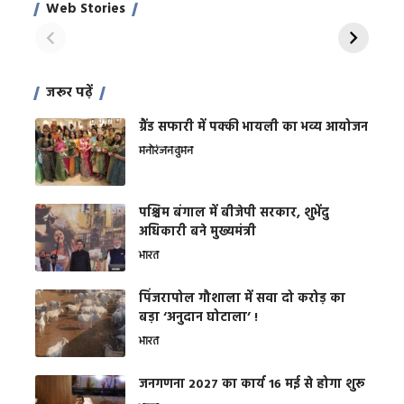
साहिल खान
जबरदस्त शारीरिक
अर
Web Stories
शक्ति
On Apr 28, 2024
On Apr 27, 2024
On 
जरूर पढ़ें
ग्रैंड सफारी में पक्की भायली का भव्य आयोजन
मनोरंजन
वुमन
पश्चिम बंगाल में बीजेपी सरकार, शुभेंदु
अधिकारी बने मुख्यमंत्री
भारत
​पिंजरापोल गौशाला में सवा दो करोड़ का
बड़ा ‘अनुदान घोटाला’ !
भारत
जनगणना 2027 का कार्य 16 मई से होगा शुरू