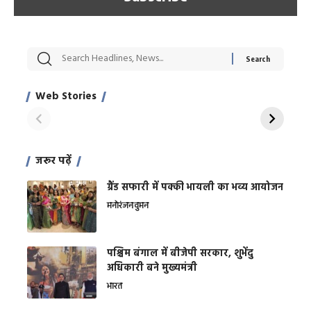
सट्टेबाजी में अरेस्ट हुए
रोज एक कच्चे लहसुन
मह
Xcuse Me एक्टर
की कली से मिलेगी
रे
साहिल खान
जबरदस्त शारीरिक
अर
Web Stories
शक्ति
On Apr 28, 2024
On Apr 27, 2024
On 
जरूर पढ़ें
ग्रैंड सफारी में पक्की भायली का भव्य आयोजन
मनोरंजन
वुमन
पश्चिम बंगाल में बीजेपी सरकार, शुभेंदु
अधिकारी बने मुख्यमंत्री
भारत