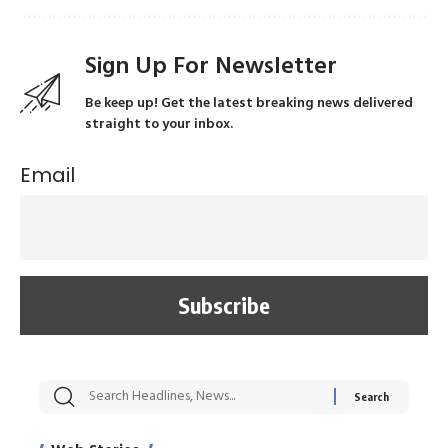
Sign Up For Newsletter
Be keep up! Get the latest breaking news delivered
straight to your inbox.
Email
सट्टेबाजी में अरेस्ट हुए
रोज एक कच्चे लहसुन
मह
Xcuse Me एक्टर
की कली से मिलेगी
रे
साहिल खान
जबरदस्त शारीरिक
अर