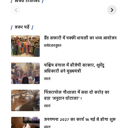
Web Stories
शक्ति
On Apr 28, 2024
On Apr 27, 2024
On 
जरूर पढ़ें
ग्रैंड सफारी में पक्की भायली का भव्य आयोजन
मनोरंजन
वुमन
पश्चिम बंगाल में बीजेपी सरकार, शुभेंदु
अधिकारी बने मुख्यमंत्री
भारत
​पिंजरापोल गौशाला में सवा दो करोड़ का
बड़ा ‘अनुदान घोटाला’ !
भारत
जनगणना 2027 का कार्य 16 मई से होगा शुरू
भारत