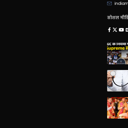
india
सोशल मीडिय