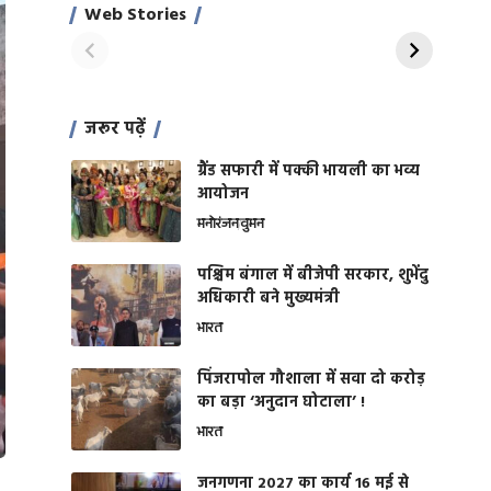
साहिल खान
जबरदस्त शारीरिक
Web Stories
On Apr 28, 2024
On Apr 27, 2024
शक्ति
जरूर पढ़ें
ग्रैंड सफारी में पक्की भायली का भव्य
आयोजन
मनोरंजन
वुमन
पश्चिम बंगाल में बीजेपी सरकार, शुभेंदु
अधिकारी बने मुख्यमंत्री
भारत
​पिंजरापोल गौशाला में सवा दो करोड़
का बड़ा ‘अनुदान घोटाला’ !
भारत
जनगणना 2027 का कार्य 16 मई से