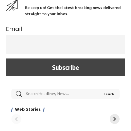
Be keep up! Get the latest breaking news delivered
straight to your inbox.
Email
सट्टेबाजी में अरेस्ट हुए
रोज एक कच्चे लहसुन
मह
Xcuse Me एक्टर
की कली से मिलेगी
रे
साहिल खान
जबरदस्त शारीरिक
अर
Web Stories
शक्ति
On Apr 28, 2024
On Apr 27, 2024
On 