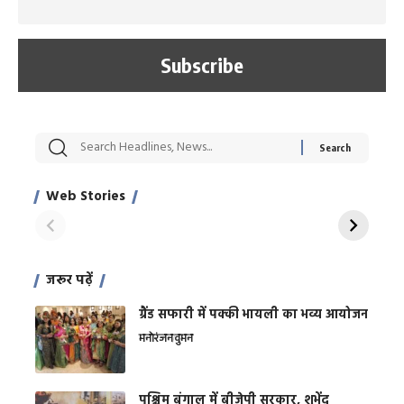
सट्टेबाजी में अरेस्ट हुए
रोज एक कच्चे लहसुन
मह
Xcuse Me एक्टर
की कली से मिलेगी
रे
साहिल खान
जबरदस्त शारीरिक
अर
Web Stories
शक्ति
On Apr 28, 2024
On Apr 27, 2024
On 
जरूर पढ़ें
ग्रैंड सफारी में पक्की भायली का भव्य आयोजन
मनोरंजन
वुमन
पश्चिम बंगाल में बीजेपी सरकार, शुभेंदु