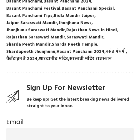
Basant Panchami
Basant Panchami 2024
Basant Panchami Festival
Basant Panchami Special
Basant Panchami Tips
Bidla Mandir Jaipur
Jaipur Saraswati Mandir
Jhunjhunu News
Jhunjhunu Saraswati Mandir
Rajasthan News in Hindi
Rajasthan Saraswati Mandir
Saraswati Mandir
Sharda Peeth Mandir
Sharda Peeth Temple
Shardapeeth Jhunjhunu
Vasant Panchami 2024
वसंत पंचमी
वैलेंटाइन डे 2024
शारदापीठ मंदिर
सरस्वती मंदिर राजस्थान
Sign Up For Newsletter
Be keep up! Get the latest breaking news delivered
straight to your inbox.
Email