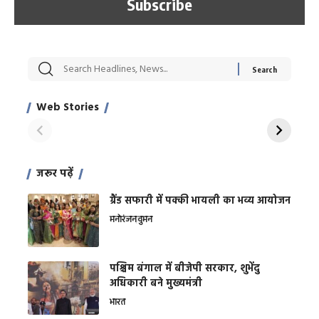
सट्टेबाजी में अरेस्ट हुए
रोज एक कच्चे लहसुन
मह
Xcuse Me एक्टर
की कली से मिलेगी
रे
साहिल खान
जबरदस्त शारीरिक
अर
Web Stories
शक्ति
On Apr 28, 2024
On Apr 27, 2024
On 
जरूर पढ़ें
ग्रैंड सफारी में पक्की भायली का भव्य आयोजन
मनोरंजन
वुमन
पश्चिम बंगाल में बीजेपी सरकार, शुभेंदु
अधिकारी बने मुख्यमंत्री
भारत