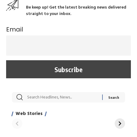
Be keep up! Get the latest breaking news delivered
straight to your inbox.
Email
सट्टेबाजी में अरेस्ट हुए
रोज एक कच्चे लहसुन
मह
Xcuse Me एक्टर
की कली से मिलेगी
रे
साहिल खान
जबरदस्त शारीरिक
अर
Web Stories
शक्ति
On Apr 28, 2024
On Apr 27, 2024
On 