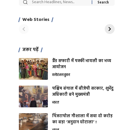
सट्टेबाजी में अरेस्ट हुए
रोज एक कच्चे लहसुन
Xcuse Me एक्टर
की कली से मिलेगी
साहिल खान
जबरदस्त शारीरिक
Web Stories
On Apr 28, 2024
On Apr 27, 2024
शक्ति
जरूर पढ़ें
ग्रैंड सफारी में पक्की भायली का भव्य
आयोजन
मनोरंजन
वुमन
पश्चिम बंगाल में बीजेपी सरकार, शुभेंदु
अधिकारी बने मुख्यमंत्री
भारत
​पिंजरापोल गौशाला में सवा दो करोड़
का बड़ा ‘अनुदान घोटाला’ !