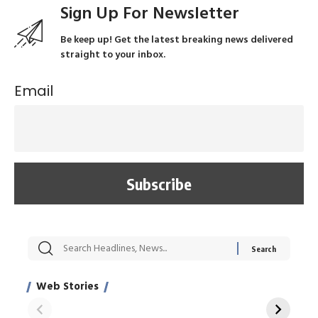
Sign Up For Newsletter
Be keep up! Get the latest breaking news delivered
straight to your inbox.
Email
सट्टेबाजी में अरेस्ट हुए
रोज एक कच्चे लहसुन
मह
Xcuse Me एक्टर
की कली से मिलेगी
रे
साहिल खान
जबरदस्त शारीरिक
अर
Web Stories
शक्ति
On Apr 28, 2024
On Apr 27, 2024
On 