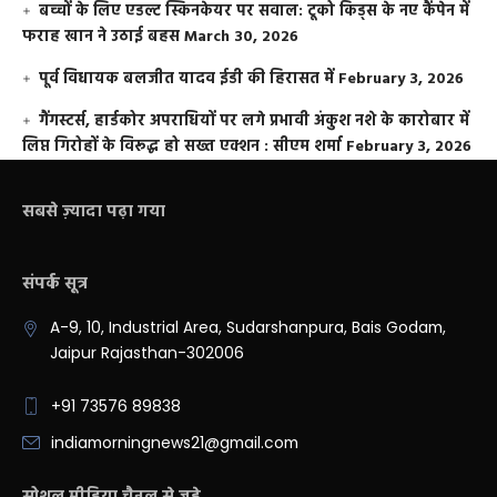
बच्चों के लिए एडल्ट स्किनकेयर पर सवाल: टूको किड्स के नए कैंपेन में
फराह खान ने उठाई बहस
March 30, 2026
पूर्व विधायक बलजीत यादव ईडी की हिरासत में
February 3, 2026
गैंगस्टर्स, हार्डकोर अपराधियों पर लगे प्रभावी अंकुश नशे के कारोबार में
लिप्त गिरोहों के विरूद्ध हो सख्त एक्शन : सीएम शर्मा
February 3, 2026
सबसे ज़्यादा पढ़ा गया
संपर्क सूत्र
A-9, 10, Industrial Area, Sudarshanpura, Bais Godam,
Jaipur Rajasthan-302006
+91 73576 89838
indiamorningnews21@gmail.com
सोशल मीडिया चैनल से जुड़े