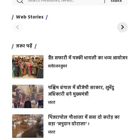
Xcuse Me एक्टर
की कली से मिलेगी
रे
साहिल खान
जबरदस्त शारीरिक
अर
Web Stories
शक्ति
On Apr 28, 2024
On Apr 27, 2024
On 
जरूर पढ़ें
ग्रैंड सफारी में पक्की भायली का भव्य आयोजन
मनोरंजन
वुमन
पश्चिम बंगाल में बीजेपी सरकार, शुभेंदु
अधिकारी बने मुख्यमंत्री
भारत
​पिंजरापोल गौशाला में सवा दो करोड़ का
बड़ा ‘अनुदान घोटाला’ !
भारत