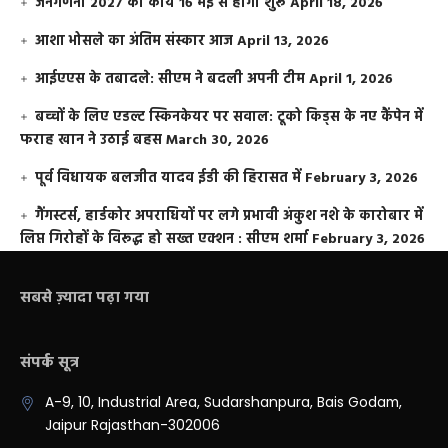
जनगणना 2027 का कार्य 16 मई से होगा शुरू
April 18, 2026
आशा भोसले का अंतिम संस्कार आज
April 13, 2026
आईएएस के तबादले: सीएम ने बदली अपनी टीम
April 1, 2026
बच्चों के लिए एडल्ट स्किनकेयर पर सवाल: टूको किड्स के नए कैंपेन में
फराह खान ने उठाई बहस
March 30, 2026
पूर्व विधायक बलजीत यादव ईडी की हिरासत में
February 3, 2026
गैंगस्टर्स, हार्डकोर अपराधियों पर लगे प्रभावी अंकुश नशे के कारोबार में
लिप्त गिरोहों के विरूद्ध हो सख्त एक्शन : सीएम शर्मा
February 3, 2026
सबसे ज़्यादा पढ़ा गया
संपर्क सूत्र
A-9, 10, Industrial Area, Sudarshanpura, Bais Godam,
Jaipur Rajasthan-302006