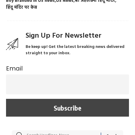
Boy Branded In US news
US News
श्री अष्टलक्ष्मी हिंदू मंदिर
हिंदू मंदिर पर केस
Sign Up For Newsletter
Be keep up! Get the latest breaking news delivered
straight to your inbox.
Email
सट्टेबाजी में अरेस्ट हुए
रोज एक कच्चे लहसुन
मह