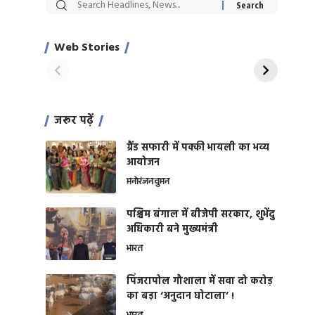
सट्टेबाजी में अरेस्ट हुए
रोज एक कच्चे लहसुन
Xcuse Me एक्टर
की कली से मिलेगी
साहिल खान
जबरदस्त शारीरिक
Web Stories
On Apr 28, 2024
On Apr 27, 2024
शक्ति
जरूर पढ़ें
ग्रैंड सफारी में पक्की भायली का भव्य
आयोजन
मनोरंजन
वुमन
पश्चिम बंगाल में बीजेपी सरकार, शुभेंदु
अधिकारी बने मुख्यमंत्री
भारत
​पिंजरापोल गौशाला में सवा दो करोड़
का बड़ा ‘अनुदान घोटाला’ !