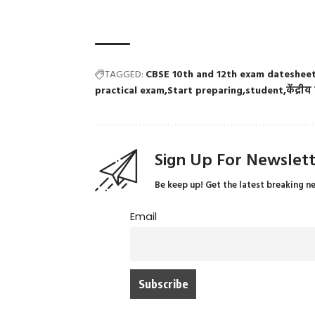
TAGGED:
CBSE 10th and 12th exam datesheet
practical exam
Start preparing
student
केंद्री
Sign Up For Newslet
Be keep up! Get the latest breaking n
Email