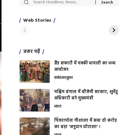
सट्टेबाजी में अरेस्ट हुए
रोज एक कच्चे लहसुन
Xcuse Me एक्टर
की कली से मिलेगी
साहिल खान
जबरदस्त शारीरिक
Web Stories
On Apr 28, 2024
On Apr 27, 2024
शक्ति
जरूर पढ़ें
ग्रैंड सफारी में पक्की भायली का भव्य
आयोजन
मनोरंजन
वुमन
पश्चिम बंगाल में बीजेपी सरकार, शुभेंदु
अधिकारी बने मुख्यमंत्री
भारत
​पिंजरापोल गौशाला में सवा दो करोड़
का बड़ा ‘अनुदान घोटाला’ !