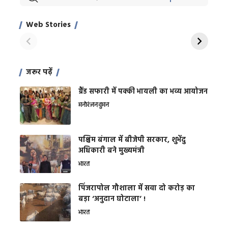
Xcuse Me एक्टर
की कली से मिलेगी
रे
साहिल खान
जबरदस्त शारीरिक
अर
Web Stories
शक्ति
On Apr 28, 2024
On Apr 27, 2024
On 
जरूर पढ़ें
ग्रैंड सफारी में पक्की भायली का भव्य आयोजन
मनोरंजन
वुमन
पश्चिम बंगाल में बीजेपी सरकार, शुभेंदु
अधिकारी बने मुख्यमंत्री
भारत
​पिंजरापोल गौशाला में सवा दो करोड़ का
बड़ा ‘अनुदान घोटाला’ !
भारत