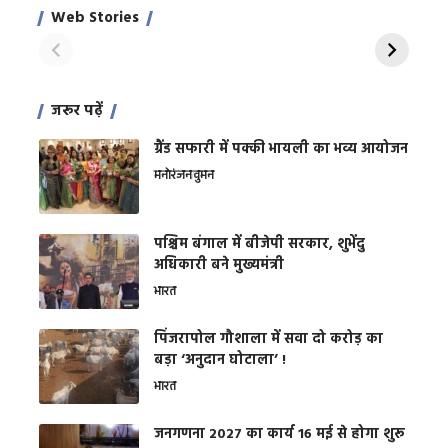
साहिल खान
जबरदस्त शारीरिक
अर
Web Stories
शक्ति
On Apr 28, 2024
On Apr 27, 2024
On 
जरूर पढ़ें
ग्रैंड सफारी में पक्की भायली का भव्य आयोजन
मनोरंजन
वुमन
पश्चिम बंगाल में बीजेपी सरकार, शुभेंदु
अधिकारी बने मुख्यमंत्री
भारत
​पिंजरापोल गौशाला में सवा दो करोड़ का
बड़ा ‘अनुदान घोटाला’ !
भारत
जनगणना 2027 का कार्य 16 मई से होगा शुरू