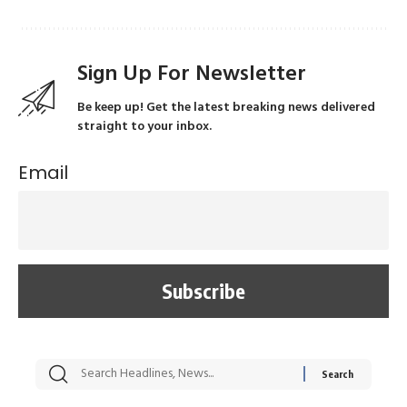
Sign Up For Newsletter
Be keep up! Get the latest breaking news delivered
straight to your inbox.
Email
सट्टेबाजी में अरेस्ट हुए
रोज एक कच्चे लहसुन
मह
Xcuse Me एक्टर
की कली से मिलेगी
रे