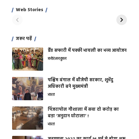
साहिल खान
जबरदस्त शारीरिक
अर
Web Stories
शक्ति
On Apr 28, 2024
On Apr 27, 2024
On 
जरूर पढ़ें
ग्रैंड सफारी में पक्की भायली का भव्य आयोजन
मनोरंजन
वुमन
पश्चिम बंगाल में बीजेपी सरकार, शुभेंदु
अधिकारी बने मुख्यमंत्री
भारत
​पिंजरापोल गौशाला में सवा दो करोड़ का
बड़ा ‘अनुदान घोटाला’ !
भारत