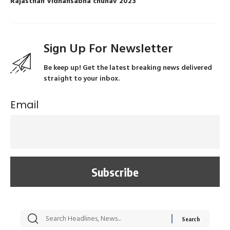
Rajasthan Vidhansabha chunav 2023
Sign Up For Newsletter
Be keep up! Get the latest breaking news delivered
straight to your inbox.
Email
सट्टेबाजी में अरेस्ट हुए
रोज एक कच्चे लहसुन
मह
Xcuse Me एक्टर
की कली से मिलेगी
रे