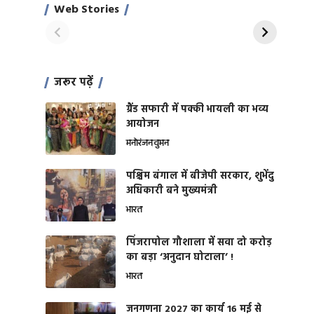
साहिल खान
जबरदस्त शारीरिक
Web Stories
On Apr 28, 2024
On Apr 27, 2024
शक्ति
जरूर पढ़ें
ग्रैंड सफारी में पक्की भायली का भव्य
आयोजन
मनोरंजन
वुमन
पश्चिम बंगाल में बीजेपी सरकार, शुभेंदु
अधिकारी बने मुख्यमंत्री
भारत
​पिंजरापोल गौशाला में सवा दो करोड़
का बड़ा ‘अनुदान घोटाला’ !
भारत
जनगणना 2027 का कार्य 16 मई से